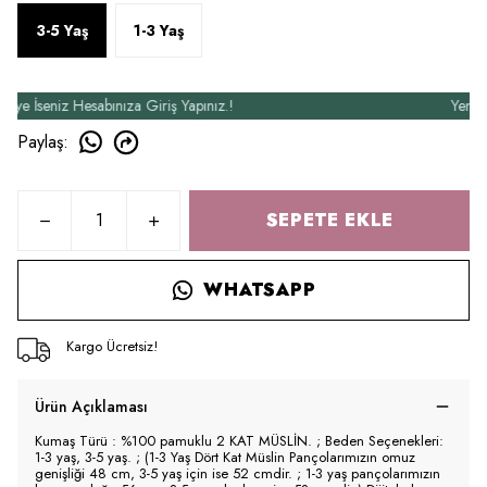
3-5 Yaş
1-3 Yaş
İseniz Hesabınıza Giriş Yapınız.!
Yeni Üyel
Paylaş
:
SEPETE EKLE
WHATSAPP
Kargo Ücretsiz!
Ürün Açıklaması
Kumaş Türü : %100 pamuklu 2 KAT MÜSLİN. ; Beden Seçenekleri:
1-3 yaş, 3-5 yaş. ; (1-3 Yaş Dört Kat Müslin Pançolarımızın omuz
genişliği 48 cm, 3-5 yaş için ise 52 cmdir. ; 1-3 yaş pançolarımızın