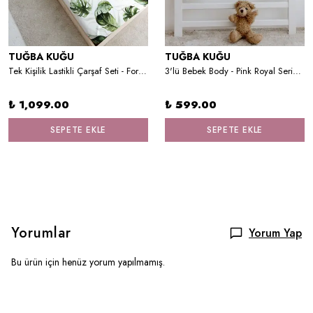
TUĞBA KUĞU
TUĞBA KUĞU
Tek Kişilik Lastikli Çarşaf Seti - For Baby Serisi - Suluboya Aslan
3'lü Bebek Body - Pink Royal Series - H Harfi
₺ 1,099.00
₺ 599.00
SEPETE EKLE
SEPETE EKLE
Yorumlar
Yorum Yap
Bu ürün için henüz yorum yapılmamış.