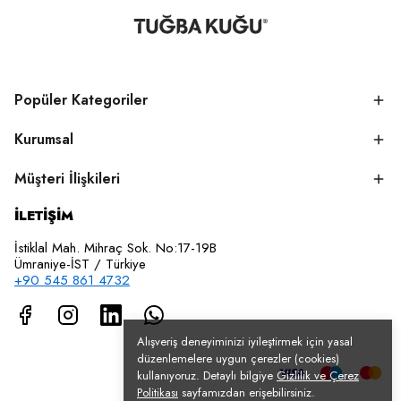
Popüler Kategoriler
Kurumsal
Müşteri İlişkileri
İLETİŞİM
İstiklal Mah. Mihraç Sok. No:17-19B
Ümraniye-İST / Türkiye
+90 545 861 4732
Alışveriş deneyiminizi iyileştirmek için yasal
düzenlemelere uygun çerezler (cookies)
kullanıyoruz. Detaylı bilgiye
Gizlilik ve Çerez
Politikası
sayfamızdan erişebilirsiniz.